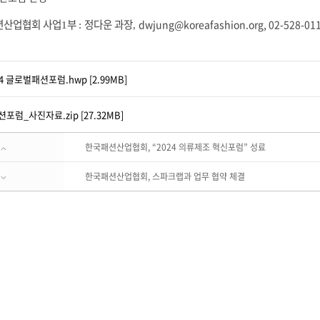
션산업협회 사업
부
정다운 과장
dwjung@koreafashion.org,
02-528-01
1
:
,
4 글로벌패션포럼.hwp [2.99MB]
션포럼_사진자료.zip [27.32MB]
한국패션산업협회, “2024 의류제조 혁신포럼” 성료
한국패션산업협회, 스파크랩과 업무 협약 체결