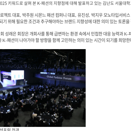
025 키워드로 살펴 본 K-패션의 지향점에 대해 발표하고 있는 김난도 서울대
프로젝트 대표
박주원 시몬느 패션 컴퍼니 대표
유진성
박지우 모노타입서비스 
,
,
,
되기 위해 필요한 조건과 추구해야
하는 브랜드 지향성에 대
한
의미 있는 토론을
 성래은 회장은 개회사를 통해 급변하는 환경 속에서 민첩한 대응 능력과
K-
아
패션이 나아가야 할 방향을 함께
고민하는 의미 있는 시간
이
되기를 희망한
K-
패션포럼 전경