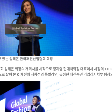
고 있는 성래은 한국패션산업협회 회장
회 성래은 회장의 개회사를 시작으로 정지영 현대백화점 대표이사 사장의
THE
드로 살펴 본
패션의 지향점의 특별
강연
유정현 대신증권 기업
리서치부 팀장
K-
,