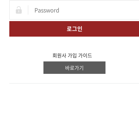
로그인
회원사 가입 가이드
바로가기