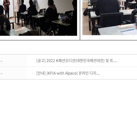
[공고] 2022 K패션오디션(대한민국패션대전) 및 트....
[안내] (KFIA with Alpaco) 온라인 디지....