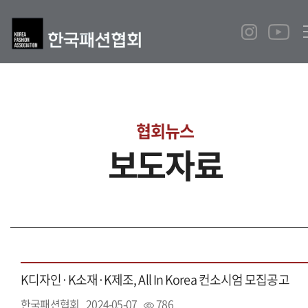
협회뉴스
보도자료
K디자인·K소재·K제조, All In Korea 컨소시엄 모집공고
한국패션협회
2024-05-07
786