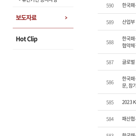
한국패션
590
보도자료
산업부
589
Hot Clip
한국패션
588
협약체
글로벌 
587
한국패션
586
문, 참
2023
585
패산협-
584
한국패션
583