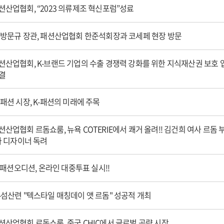
산업협회, “2023 의류제조 혁신포럼”성료
 방문규 장관, 패션산업협회 한준석회장과 코세페 현장 방문
산업협회, K-브랜드 기업의 수출 경쟁력 강화를 위한 지식재산권 보호 
결
패션 시장, K-패션의 미래에 주목
산업협회 르돔쇼룸, 뉴욕 COTERIE에서 쾌거 올려!! 김건희 여사 르돔 
가 디자이너 독려
 K패션오디션, 온라인 대중투표 실시!!
섬산련 "텍스타일 매칭데이 앳 르돔" 성공적 개최
산업협회 르돔쇼룸, 중국 CHIC에서 글로벌 공략 시작