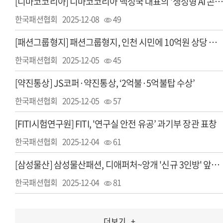
[디마코코리아] 디마코코리아 백성국 대표의 '생성형 AI 콘텐츠 세미나' 관심 급증··· 신청·대
한국패션협회
2025-12-08
49
[패션그룹형지] 패션그룹형지, 인천 시민에 10억원 상당 의류 기부
한국패션협회
2025-12-05
45
[약진통상] JS코퍼·약진통상, ‘2억불·5억불탑 수상’
한국패션협회
2025-12-05
57
[FITI시험연구원] FITI, '연구실 안전 유공’ 과기부 장관 표창
한국패션협회
2025-12-04
61
[삼성물산] 삼성물산패션, 디애퍼처~앙개 '신규 3인방' 앞세워 Z세대 정조준
한국패션협회
2025-12-04
81
더보기
+