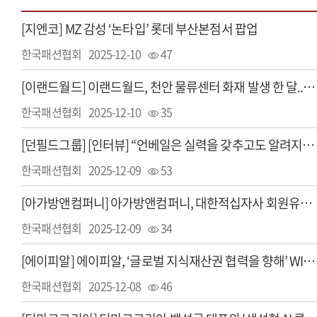
[지엔코] MZ 감성 ‘논타입’ 롯데 부산본점서 팝업
한국패션협회
2025-12-10
47
[이랜드월드] 이랜드월드, 천안 물류센터 화재 발생 한 달... 지금은?
한국패션협회
2025-12-10
35
[던필드그룹] [인터뷰] “언베일은 실력을 갖추고도 알려지지 못한 이름들의 등용문”
한국패션협회
2025-12-09
53
[아가방앤컴퍼니] 아가방앤컴퍼니, 대한적십자사 회원유공장 ‘최고명예장’ 수상
한국패션협회
2025-12-09
34
[에이피알] 에이피알, ‘글로벌 지식재산권 협력을 향해’ WIPO와 만남
한국패션협회
2025-12-08
46