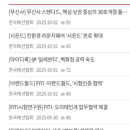
[무신사] 무신사 스탠다드, 핵심 상권 중심의 30호개점 돌파…성장 가속화
한국패션협회
2025-10-02
92
[시온드] 친환경 라운지웨어 ‘시온드’ 판로 확대
한국패션협회
2025-10-02
65
[아이디룩] 伊 ‘일레븐티’, 백화점 공략 속도
한국패션협회
2025-10-01
72
[이랜드월드] FITI·이랜드월드, ‘시험인증 협력’
한국패션협회
2025-10-01
49
[FITI시험연구원] FITI·오리테인과 업무협약 체결
한국패션협회
2025-09-30
49