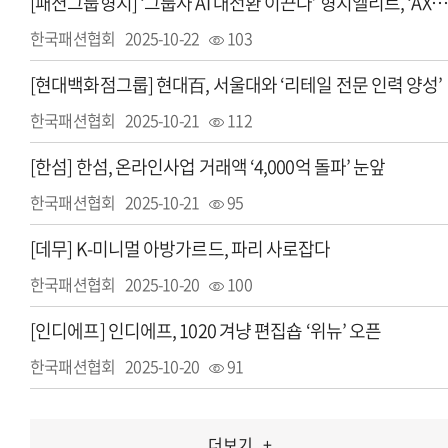
[패션그룹형지] ‘그룹사 AI 대전환 이끈다’ 형지엘리트, ‘AX 경영혁신 선언식’ 
한국패션협회
2025-10-22
103
[현대백화점그룹] 현대百, 서울대와 ‘리테일 전문 인력 양성’
한국패션협회
2025-10-21
112
[한섬] 한섬, 온라인사업 거래액 ‘4,000억 돌파’ 눈앞
한국패션협회
2025-10-21
95
[데무] K-미니멀 아방가르드, 파리 사로잡다
한국패션협회
2025-10-20
100
[인디에프] 인디에프, 1020 겨냥 편집숍 ‘위뉴’ 오픈
한국패션협회
2025-10-20
91
더보기
+